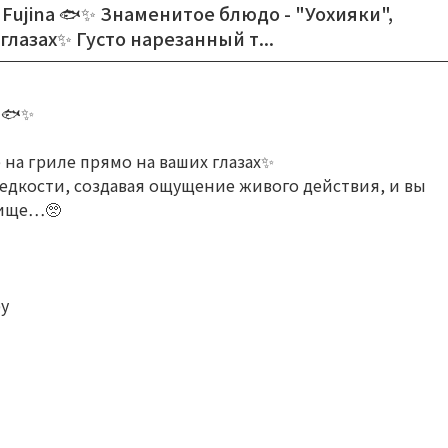
 Fujina 🐟✨ Знаменитое блюдо - "Уохияки",
лазах✨️ Густо нарезанный т...
 🐟✨
на гриле прямо на ваших глазах✨️
редкости, создавая ощущение живого действия, и вы
лище…🥺
у