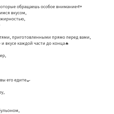
а которые обращаешь особое внимание🐟
имся вкусом,
 жирностью,
✨
стями, приготовленными прямо перед вами,
и вкусе каждой части до конца🔥
ер,
вы его едите🍳
ру,
бульоном,