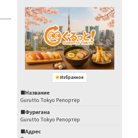
Избранное
■Название
Gurutto Tokyo Репортёр
■Фуригана
Gurutto Tokyo Репортёр
■Адрес