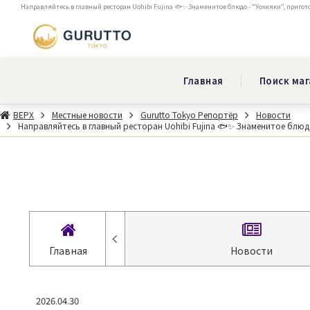
⁡Направляйтесь в главный ресторан Uohibi Fujina 🐟✨ Знаменитое блюдо - "Уохияки", пригото
Главная
Поиск ма
ВЕРХ
Местные новости
Gurutto Tokyo Репортёр
Новости
⁡Направляйтесь в главный ресторан Uohibi Fujina 🐟✨ Знаменитое блюдо
браться
Главная
Новости
2026.04.30