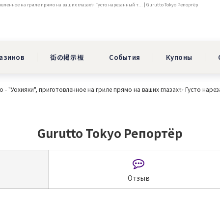
вленное на гриле прямо на ваших глазах✨️ Густо нарезанный т... | Gurutto Tokyo Репортёр
газинов
街の掲示板
События
Купоны
 - "Уохияки", приготовленное на гриле прямо на ваших глазах✨️ Густо нареза
Gurutto Tokyo Репортёр
Отзыв