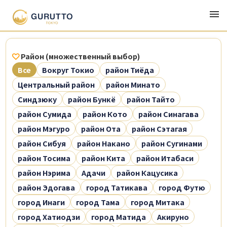
Район (множественный выбор)
Все
Вокруг Токио
район Тиёда
Центральный район
район Минато
Синдзюку
район Бункё
район Тайто
район Сумида
район Кото
район Синагава
район Мэгуро
район Ота
район Сэтагая
район Сибуя
район Накано
район Сугинами
район Тосима
район Кита
район Итабаси
район Нэрима
Адачи
район Кацусика
район Эдогава
город Татикава
город Футю
город Инаги
город Тама
город Митака
город Хатиодзи
город Матида
Акируно