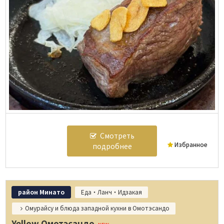
Смотреть
Избранное
подробнее
район Минато
Еда・Ланч・Идзакая
Омурайсу и блюда западной кухни в Омотэсандо
Yellow Омотэсандо