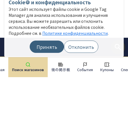
Cookie🍪 и конфиденциальность
Этот сайт использует файлы cookie и Google Tag
Manager для анализа использования и улучшения
сервиса. Вы можете разрешить или отклонить
использование необязательных файлов cookie.
Подробнее см. в
Политике конфиденциальности
.
Принять
Отклонить
ная
Поиск магазинов
街の掲示板
События
Купоны
Спе
Меню сайта
Найти магазин
Новости в прямом эфире
Событие