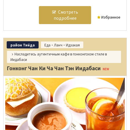
Смотреть
Избранное
подробнее
район Тиёда
Еда・Ланч・Идзакая
Насладитесь аутентичным кафе в гонконгском стиле в
Иидабаси
Гонконг Чан Ки Ча Чан Тэн Иидабаси
NEW