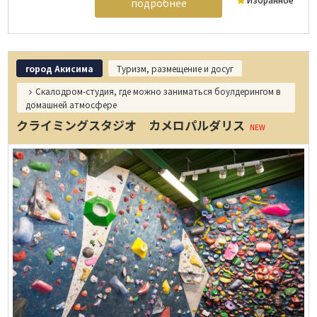
подробнее
город Акисима
Туризм, размещение и досуг
Скалодром-студия, где можно заниматься боулдерингом в
домашней атмосфере
クライミングスタジオ カメロパルダリス
NEW