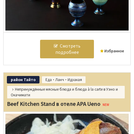
Смотреть
Избранное
подробнее
район Тайто
Еда・Ланч・Идзакая
Непринуждённые мясные блюда и блюда à la carte в Уэно и
Окачимати
Beef Kitchen Stand в отеле APA Ueno
NEW