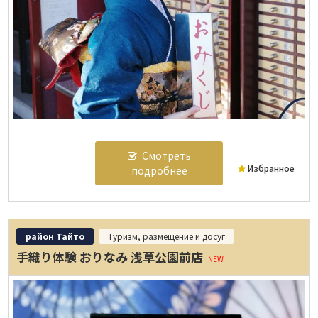
Смотреть
Избранное
подробнее
район Тайто
Туризм, размещение и досуг
手織り体験 おりなみ 浅草公園前店
NEW