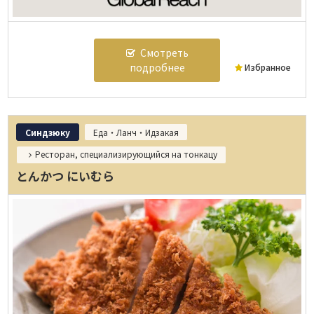
Смотреть
подробнее
Избранное
Синдзюку
Еда・Ланч・Идзакая
Ресторан, специализирующийся на тонкацу
とんかつ にいむら