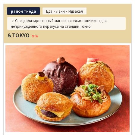
район Тиёда
Еда・Ланч・Идзакая
Специализированный магазин свежих пончиков для
непринуждённого перекуса на станции Токио
＆TOKYO
NEW