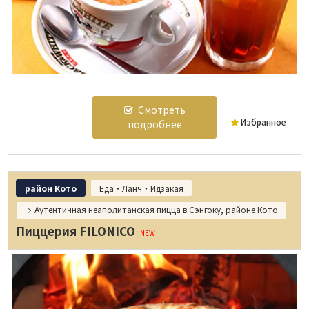
Смотреть
Избранное
подробнее
район Кото
Еда・Ланч・Идзакая
Аутентичная неаполитанская пицца в Сэнгоку, районе Кото
Пиццерия FILONICO
NEW