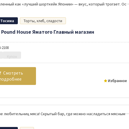
Прославленный как «лучший шорткейк Японии» — вкус, который трогает. Особые дни и буд
 Тосима
Торты, хлеб, сладости
 Pound House Яматого Главный магазин
4-2108
Купон
Смотреть
подробнее
Избранное
Внимание любительниц мяса! Скрытый бар, где можно насладиться мясными суши из говядины Сэндай и блюдами, идеально сочетающимися с