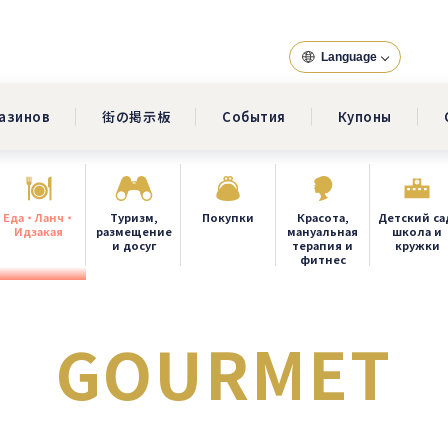
Language
газинов
街の掲示板
События
Купоны
Еда・Ланч・
Туризм,
Покупки
Красота,
Детский са
Идзакая
размещение
мануальная
школа и
и досуг
терапия и
кружки
фитнес
GOURMET