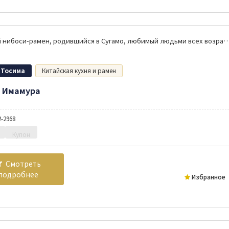
Куриный нибоси-рамен, родившийся в Сугамо, любимый людьм
 Тосима
Китайская кухня и рамен
 Имамура
2-2968
Купон
Смотреть
подробнее
Избранное