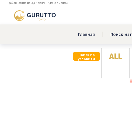
район Тосима из Еда・Ланч・Идзакая Список
Главная
Поиск ма
Поиск по
условиям