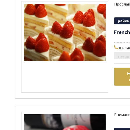
район
French
03-394
Отзыв