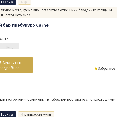
 Тосима
Бар
лярное место, где можно насладиться отменными блюдами из говядины
 и настоящего сыра
й бар Икэбукуро Carne
9-8717
Купон
Смотреть
подробнее
Избранное
Блаженный гастрономический опыт в небесном ресторане с пот
 Тосима
Французская кухня