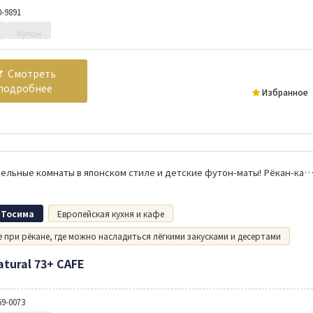
0-9891
Купон
Смотреть
подробнее
Избранное
Есть отдельные комнаты в японском стиле и детские футон-маты! Рёкан-кафе, где можно попробовать сэндвичи и десерты бе
 Тосима
Европейская кухня и кафе
 при рёкане, где можно насладиться лёгкими закусками и десертами
atural 73+ CAFE
69-0073