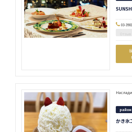
SUNSH
03-398
Отзыв
район
かき氷