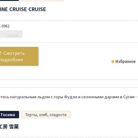
INE CRUISE CRUISE
1-0962
Купон
Смотреть
подробнее
Избранное
Насладитесь натуральным льдом с горы Фудзи и сезонными дарами в Сугамо. Воздушное какигори с новой текстурой, которым можно на
 Тосима
Торты, хлеб, сладости
工房 雪菓