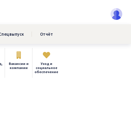
Спецвыпуск
Отчёт
д,
Вакансии и
Уход и
компании
социальное
обеспечение