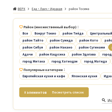
ВЕРХ
Еда・Ланч・Идзакая
район Тосима
Район (множественный выбор)
Все
Вокруг Токио
район Тиёда
Центральный
район Тайто
район Сумида
район Кото
райо
район Сибуя
район Накано
район Сугинами
Адачи
район Кацусика
район Эдогава
город
город Митака
город Хатиодзи
город Матида
Популярные категории
Европейская кухня и кафе
Японская кухня
Идза
элементов
8
Посмотреть список
Ис