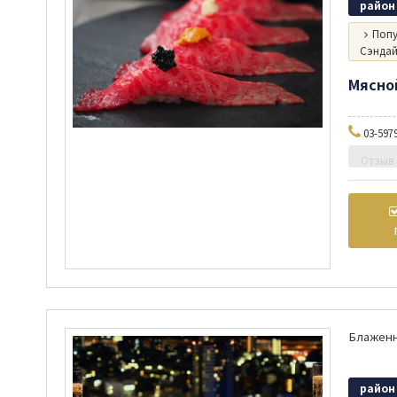
район
Попу
Сэндай
Мясно
03-597
Отзыв
район