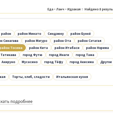
Еда・Ланч・Идзакая
： Найдено
8
резуль
 район
район Минато
Синдзюку
район Бункё
н Синагава
район Мэгуро
район Ота
район Сэтагая
район Тосима
район Кита
район Итабаси
район Нэрима
 Татикава
город Футю
город Инаги
город Тама
Акируно
Мусасино
город Тёфу
город Акисима
Другое
кая
Торты, хлеб, сладости
Итальянская кухня
кать подробнее