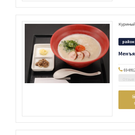
район
Менъя
03-691
Отзыв