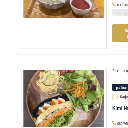
03-598
Отзыв
район
Кафе
Kimi N
080-76