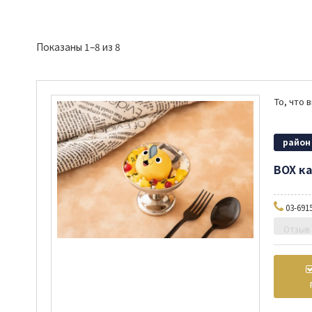
Показаны 1–8 из 8
район
BOX к
03-691
Отзыв