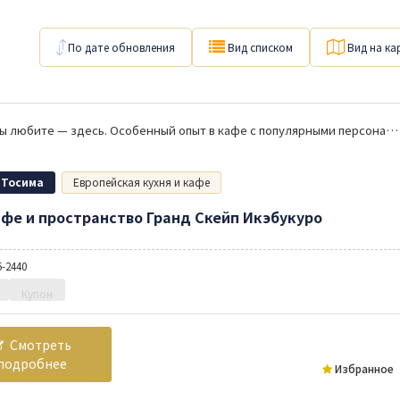
По дате обновления
Вид списком
Вид на ка
То, что вы любите — здесь. Особенный опыт в кафе с популярными персонажами.
 Тосима
Европейская кухня и кафе
афе и пространство Гранд Скейп Икэбукуро
5-2440
Купон
Смотреть
подробнее
Избранное